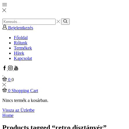
Search
input
Search
Bejelentkezés
Főoldal
Rólunk
Termékek
Hírek
Kapcsolat
Facebook
Instagram
Youtube
0
0
0
Shopping Cart
Nincs termék a kosárban.
Vissza az Üzletbe
Home
Products tagged “retro dísztányér”