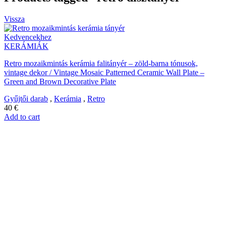
Vissza
Kedvencekhez
KERÁMIÁK
Retro mozaikmintás kerámia falitányér – zöld-barna tónusok,
vintage dekor / Vintage Mosaic Patterned Ceramic Wall Plate –
Green and Brown Decorative Plate
Gyűjtői darab
,
Kerámia
,
Retro
40
€
Add to cart