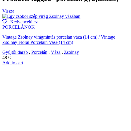
Vissza
Kedvencekhez
PORCELÁNOK
Vintage Zsolnay virágmintás porcelán váza (14 cm) / Vintage
Zsolnay Floral Porcelain Vase (14 cm)
Gyűjtői darab
,
Porcelán
,
Váza
,
Zsolnay
48
€
Add to cart