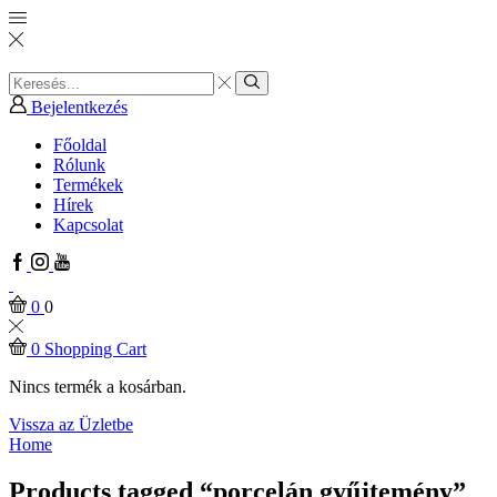
Search
input
Search
Bejelentkezés
Főoldal
Rólunk
Termékek
Hírek
Kapcsolat
Facebook
Instagram
Youtube
0
0
0
Shopping Cart
Nincs termék a kosárban.
Vissza az Üzletbe
Home
Products tagged “porcelán gyűjtemény”