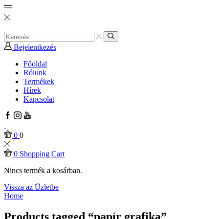
Search
input
Search
Bejelentkezés
Főoldal
Rólunk
Termékek
Hírek
Kapcsolat
Facebook
Instagram
Youtube
0
0
0
Shopping Cart
Nincs termék a kosárban.
Vissza az Üzletbe
Home
Products tagged “papír grafika”