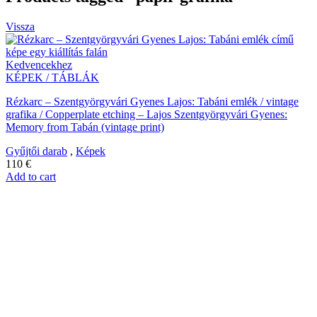
Vissza
Kedvencekhez
KÉPEK / TÁBLÁK
Rézkarc – Szentgyörgyvári Gyenes Lajos: Tabáni emlék / vintage
grafika / Copperplate etching – Lajos Szentgyörgyvári Gyenes:
Memory from Tabán (vintage print)
Gyűjtői darab
,
Képek
110
€
Add to cart