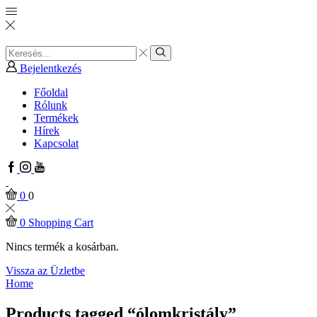
Search
input
Search
Bejelentkezés
Főoldal
Rólunk
Termékek
Hírek
Kapcsolat
Facebook
Instagram
Youtube
0
0
0
Shopping Cart
Nincs termék a kosárban.
Vissza az Üzletbe
Home
Products tagged “ólomkristály”