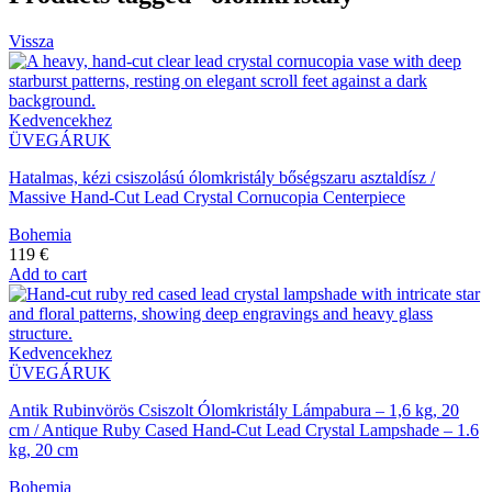
Vissza
Kedvencekhez
ÜVEGÁRUK
Hatalmas, kézi csiszolású ólomkristály bőségszaru asztaldísz /
Massive Hand-Cut Lead Crystal Cornucopia Centerpiece
Bohemia
119
€
Add to cart
Kedvencekhez
ÜVEGÁRUK
Antik Rubinvörös Csiszolt Ólomkristály Lámpabura – 1,6 kg, 20
cm / Antique Ruby Cased Hand-Cut Lead Crystal Lampshade – 1.6
kg, 20 cm
Bohemia