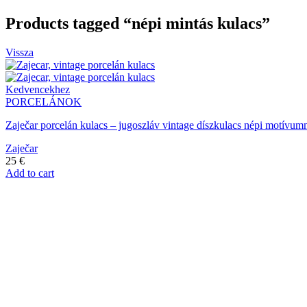
Products tagged “népi mintás kulacs”
Vissza
Kedvencekhez
PORCELÁNOK
Zaječar porcelán kulacs – jugoszláv vintage díszkulacs népi motívumma
Zaječar
25
€
Add to cart