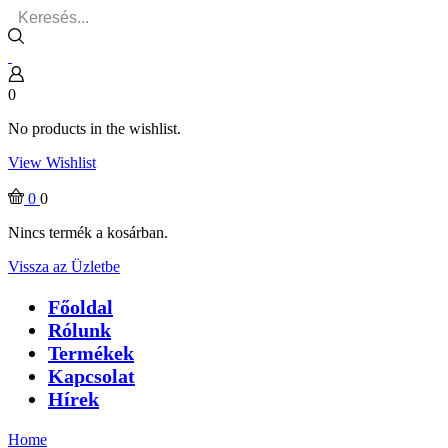
Search
input
0
No products in the wishlist.
View Wishlist
0
0
Nincs termék a kosárban.
Vissza az Üzletbe
Főoldal
Rólunk
Termékek
Kapcsolat
Hírek
Home