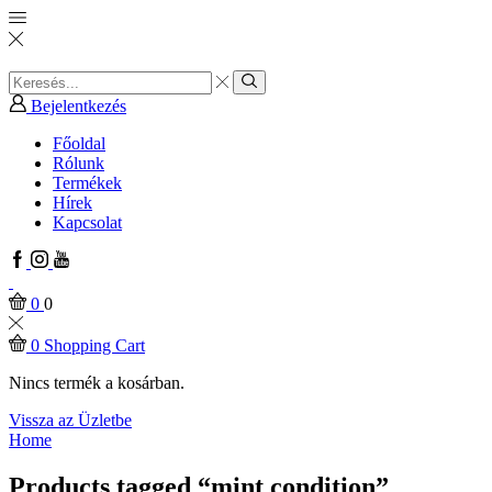
Search
input
Search
Bejelentkezés
Főoldal
Rólunk
Termékek
Hírek
Kapcsolat
Facebook
Instagram
Youtube
0
0
0
Shopping Cart
Nincs termék a kosárban.
Vissza az Üzletbe
Home
Products tagged “mint condition”