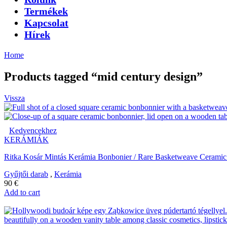
Termékek
Kapcsolat
Hírek
Home
Products tagged “mid century design”
Vissza
Kedvencekhez
KERÁMIÁK
Ritka Kosár Mintás Kerámia Bonbonier / Rare Basketweave Cerami
Gyűjtői darab
,
Kerámia
90
€
Add to cart