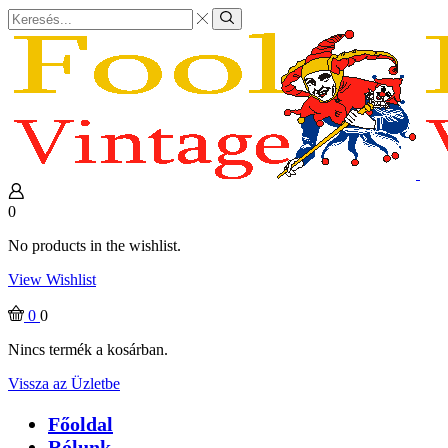
Search
input
Search
0
No products in the wishlist.
View Wishlist
0
0
Nincs termék a kosárban.
Vissza az Üzletbe
Főoldal
Rólunk