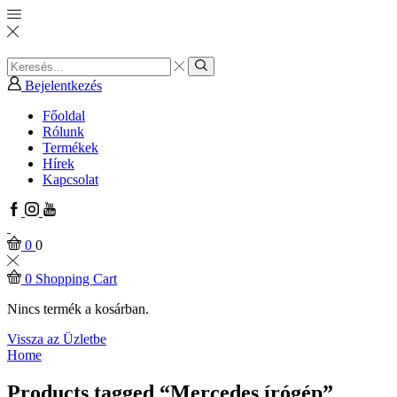
Search
input
Search
Bejelentkezés
Főoldal
Rólunk
Termékek
Hírek
Kapcsolat
Facebook
Instagram
Youtube
0
0
0
Shopping Cart
Nincs termék a kosárban.
Vissza az Üzletbe
Home
Products tagged “Mercedes írógép”