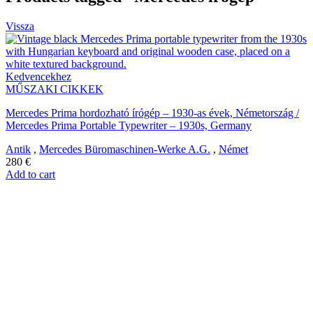
Vissza
Kedvencekhez
MŰSZAKI CIKKEK
Mercedes Prima hordozható írógép – 1930-as évek, Németország /
Mercedes Prima Portable Typewriter – 1930s, Germany
Antik
,
Mercedes Büromaschinen-Werke A.G.
,
Német
280
€
Add to cart