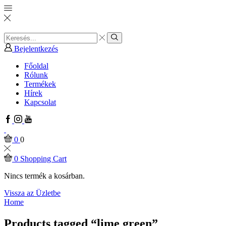
Search
input
Search
Bejelentkezés
Főoldal
Rólunk
Termékek
Hírek
Kapcsolat
Facebook
Instagram
Youtube
0
0
0
Shopping Cart
Nincs termék a kosárban.
Vissza az Üzletbe
Home
Products tagged “lime green”