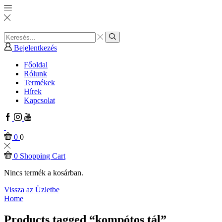
Search
input
Search
Bejelentkezés
Főoldal
Rólunk
Termékek
Hírek
Kapcsolat
Facebook
Instagram
Youtube
0
0
0
Shopping Cart
Nincs termék a kosárban.
Vissza az Üzletbe
Home
Products tagged “kompótos tál”