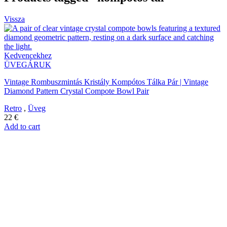
Vissza
Kedvencekhez
ÜVEGÁRUK
Vintage Rombuszmintás Kristály Kompótos Tálka Pár | Vintage
Diamond Pattern Crystal Compote Bowl Pair
Retro
,
Üveg
22
€
Add to cart