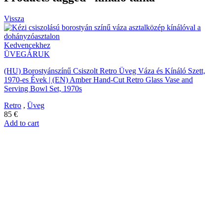
Vissza
Kedvencekhez
ÜVEGÁRUK
(HU) Borostyánszínű Csiszolt Retro Üveg Váza és Kínáló Szett,
1970-es Évek | (EN) Amber Hand-Cut Retro Glass Vase and
Serving Bowl Set, 1970s
Retro
,
Üveg
85
€
Add to cart