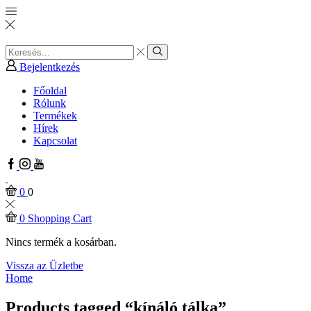
Search
input
Search
Bejelentkezés
Főoldal
Rólunk
Termékek
Hírek
Kapcsolat
Facebook
Instagram
Youtube
0
0
0
Shopping Cart
Nincs termék a kosárban.
Vissza az Üzletbe
Home
Products tagged “kínáló tálka”