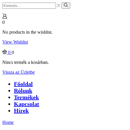
Search
input
Search
0
No products in the wishlist.
View Wishlist
0
0
Nincs termék a kosárban.
Vissza az Üzletbe
Főoldal
Rólunk
Termékek
Kapcsolat
Hírek
Home