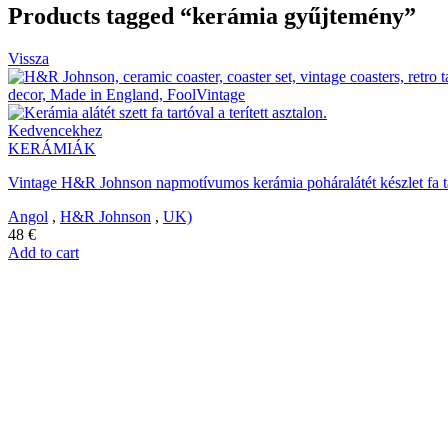
Products tagged “kerámia gyűjtemény”
Vissza
Kedvencekhez
KERÁMIÁK
Vintage H&R Johnson napmotívumos kerámia poháralátét készlet fa t
Angol
,
H&R Johnson
,
UK)
48
€
Add to cart