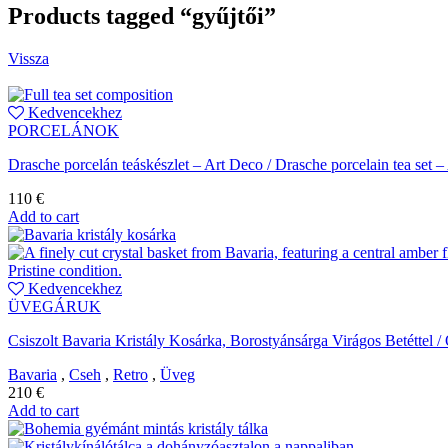
Products tagged “gyűjtői”
Vissza
Kedvencekhez
PORCELÁNOK
Drasche porcelán teáskészlet – Art Deco / Drasche porcelain tea set 
110
€
Add to cart
Kedvencekhez
ÜVEGÁRUK
Csiszolt Bavaria Kristály Kosárka, Borostyánsárga Virágos Betéttel 
Bavaria
,
Cseh
,
Retro
,
Üveg
210
€
Add to cart