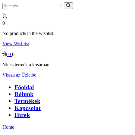
Search
input
Search
0
No products in the wishlist.
View Wishlist
0
0
Nincs termék a kosárban.
Vissza az Üzletbe
Főoldal
Rólunk
Termékek
Kapcsolat
Hírek
Home