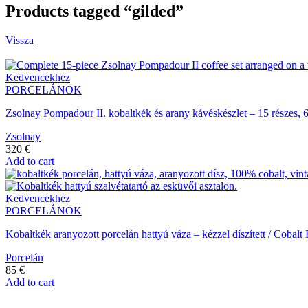
Products tagged “gilded”
Vissza
Kedvencekhez
PORCELÁNOK
Zsolnay Pompadour II. kobaltkék és arany kávéskészlet – 15 részes, 
Zsolnay
320
€
Add to cart
Kedvencekhez
PORCELÁNOK
Kobaltkék aranyozott porcelán hattyú váza – kézzel díszített / Coba
Porcelán
85
€
Add to cart