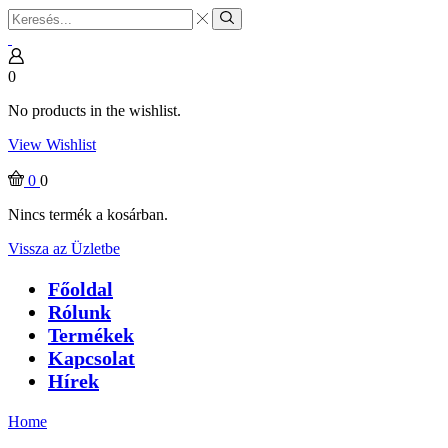
Search
input
Search
0
No products in the wishlist.
View Wishlist
0
0
Nincs termék a kosárban.
Vissza az Üzletbe
Főoldal
Rólunk
Termékek
Kapcsolat
Hírek
Home