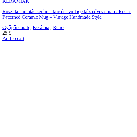
KERÁMIÁK
Rusztikus mintás kerámia korsó – vintage kézműves darab / Rustic
Patterned Ceramic Mug – Vintage Handmade Style
Gyűjtői darab
,
Kerámia
,
Retro
25
€
Add to cart