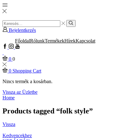
Search
input
Search
Bejelentkezés
Főoldal
Rólunk
Termékek
Hírek
Kapcsolat
Facebook
Instagram
Youtube
0
0
0
Shopping Cart
Nincs termék a kosárban.
Vissza az Üzletbe
Home
Products tagged “folk style”
Vissza
Kedvencekhez