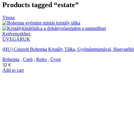
Products tagged “estate”
Vissza
Kedvencekhez
ÜVEGÁRUK
(HU) Csiszolt Bohemia Kristály Tálka, Gyémántmintával, Hagyatékból
Bohemia
,
Cseh
,
Retro
,
Üveg
32
€
Add to cart