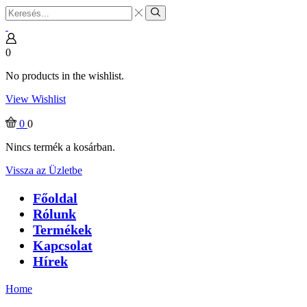
Search
input
Search
0
No products in the wishlist.
View Wishlist
0
0
Nincs termék a kosárban.
Vissza az Üzletbe
Főoldal
Rólunk
Termékek
Kapcsolat
Hírek
Home