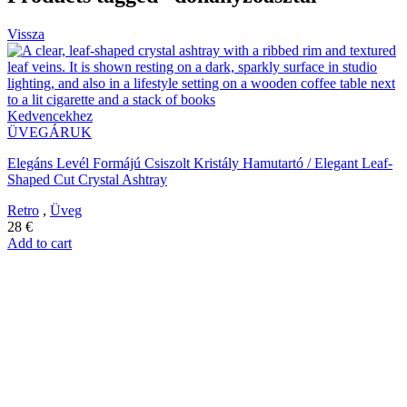
Vissza
Kedvencekhez
ÜVEGÁRUK
Elegáns Levél Formájú Csiszolt Kristály Hamutartó / Elegant Leaf-
Shaped Cut Crystal Ashtray
Retro
,
Üveg
28
€
Add to cart