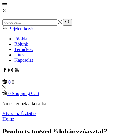
Search
input
Search
Bejelentkezés
Főoldal
Rólunk
Termékek
Hírek
Kapcsolat
Facebook
Instagram
Youtube
0
0
0
Shopping Cart
Nincs termék a kosárban.
Vissza az Üzletbe
Home
Products tagged “dohányzóasztal”