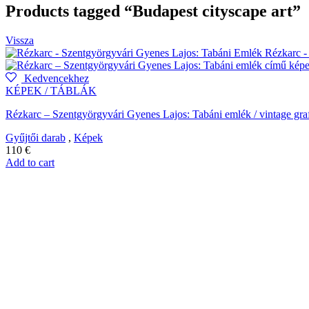
Products tagged “Budapest cityscape art”
Vissza
Kedvencekhez
KÉPEK / TÁBLÁK
Rézkarc – Szentgyörgyvári Gyenes Lajos: Tabáni emlék / vintage gra
Gyűjtői darab
,
Képek
110
€
Add to cart