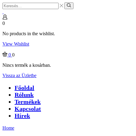
Search
input
Search
0
No products in the wishlist.
View Wishlist
0
0
Nincs termék a kosárban.
Vissza az Üzletbe
Főoldal
Rólunk
Termékek
Kapcsolat
Hírek
Home