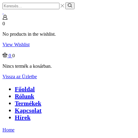
Search
input
Search
0
No products in the wishlist.
View Wishlist
0
0
Nincs termék a kosárban.
Vissza az Üzletbe
Főoldal
Rólunk
Termékek
Kapcsolat
Hírek
Home