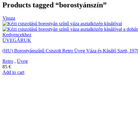
Products tagged “borostyánszín”
Vissza
Kedvencekhez
ÜVEGÁRUK
(HU) Borostyánszínű Csiszolt Retro Üveg Váza és Kínáló Szett, 19
Retro
,
Üveg
85
€
Add to cart