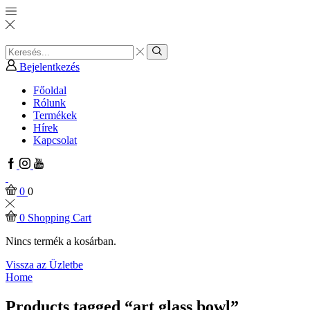
Search
input
Search
Bejelentkezés
Főoldal
Rólunk
Termékek
Hírek
Kapcsolat
Facebook
Instagram
Youtube
0
0
0
Shopping Cart
Nincs termék a kosárban.
Vissza az Üzletbe
Home
Products tagged “art glass bowl”