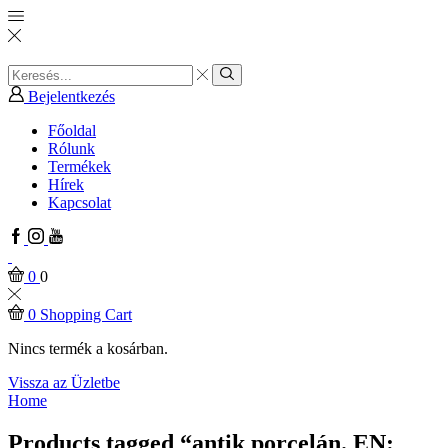
Search
input
Search
Bejelentkezés
Főoldal
Rólunk
Termékek
Hírek
Kapcsolat
Facebook
Instagram
Youtube
0
0
0
Shopping Cart
Nincs termék a kosárban.
Vissza az Üzletbe
Home
Products tagged “antik porcelán. EN: