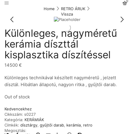
0
Home
RETRO ÁRUK
Vissza
Különleges, nagyméretű
kerámia díszttál
kisplasztika díszítéssel
14500
€
Különleges technikával készített nagyméretű , jelzett
dísztál. Hibátlan állapotú, nagyon ritka , gyűjtői darab.
Out of stock
Kedvencekhez
Cikkszám:
s0227
Kategória:
KERÁMIÁK
Címkék:
dísztárgy
,
gyűjtői darab
,
kerámia
,
retro
Megosztás: