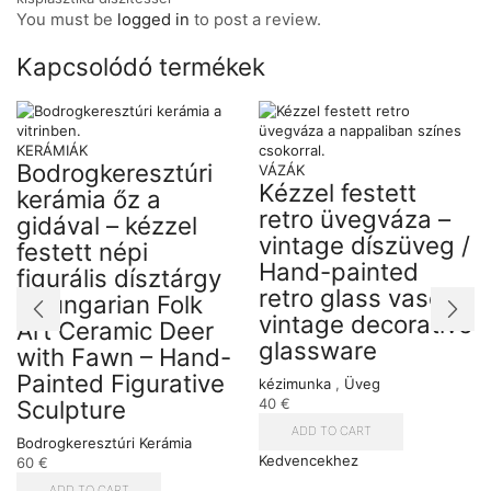
You must be
logged in
to post a review.
Kapcsolódó termékek
KERÁMIÁK
Bodrogkeresztúri
VÁZÁK
Kézzel festett
kerámia őz a
retro üvegváza –
gidával – kézzel
vintage díszüveg /
festett népi
Hand-painted
figurális dísztárgy
retro glass vase –
/ Hungarian Folk
vintage decorative
Art Ceramic Deer
glassware
with Fawn – Hand-
Painted Figurative
kézimunka
,
Üveg
Sculpture
40
€
ADD TO CART
Bodrogkeresztúri Kerámia
Kedvencekhez
60
€
ADD TO CART