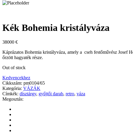
Kék Bohemia kristályváza
38000
€
Káprázatos Bohemia kristályváza, amely a cseh festőművész Josef Hos
őrzött hagyaték része.
Out of stock
Kedvencekhez
Cikkszám:
pm0104/65
Kategória:
VÁZÁK
Címkék:
dísztárgy
,
gyűjtői darab
,
retro
,
váza
Megosztás: