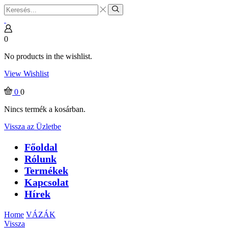
Search
input
Search
0
No products in the wishlist.
View Wishlist
0
0
Nincs termék a kosárban.
Vissza az Üzletbe
Főoldal
Rólunk
Termékek
Kapcsolat
Hírek
Home
VÁZÁK
Vissza