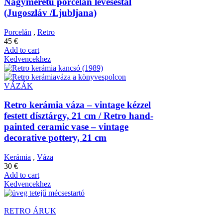
Nagyméretű porcelán levesestál
(Jugoszláv /Ljubljana)
Porcelán
,
Retro
45
€
Add to cart
Kedvencekhez
VÁZÁK
Retro kerámia váza – vintage kézzel
festett dísztárgy, 21 cm / Retro hand-
painted ceramic vase – vintage
decorative pottery, 21 cm
Kerámia
,
Váza
30
€
Add to cart
Kedvencekhez
RETRO ÁRUK