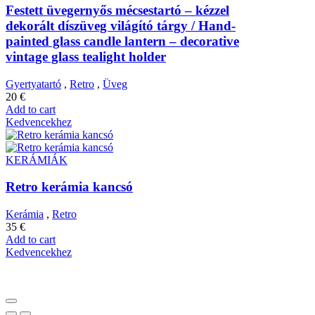
Festett üvegernyős mécsestartó – kézzel
dekorált díszüveg világító tárgy / Hand-
painted glass candle lantern – decorative
vintage glass tealight holder
Gyertyatartó
,
Retro
,
Üveg
20
€
Add to cart
Kedvencekhez
KERÁMIÁK
Retro kerámia kancsó
Kerámia
,
Retro
35
€
Add to cart
Kedvencekhez