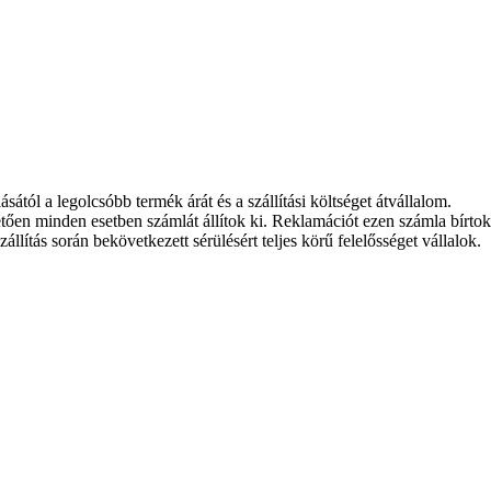
tól a legolcsóbb termék árát és a szállítási költséget átvállalom.
etően minden esetben számlát állítok ki. Reklamációt ezen számla bírto
llítás során bekövetkezett sérülésért teljes körű felelősséget vállalok.