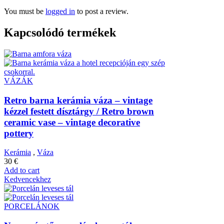
You must be
logged in
to post a review.
Kapcsolódó termékek
VÁZÁK
Retro barna kerámia váza – vintage
kézzel festett dísztárgy / Retro brown
ceramic vase – vintage decorative
pottery
Kerámia
,
Váza
30
€
Add to cart
Kedvencekhez
PORCELÁNOK