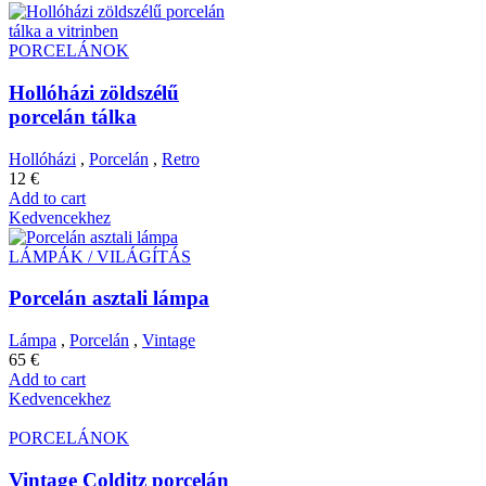
PORCELÁNOK
Hollóházi zöldszélű
porcelán tálka
Hollóházi
,
Porcelán
,
Retro
12
€
Add to cart
Kedvencekhez
LÁMPÁK / VILÁGÍTÁS
Porcelán asztali lámpa
Lámpa
,
Porcelán
,
Vintage
65
€
Add to cart
Kedvencekhez
PORCELÁNOK
Vintage Colditz porcelán