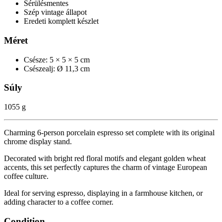
Sérülésmentes
Szép vintage állapot
Eredeti komplett készlet
Méret
Csésze: 5 × 5 × 5 cm
Csészealj: Ø 11,3 cm
Súly
1055 g
Charming 6-person porcelain espresso set complete with its original
chrome display stand.
Decorated with bright red floral motifs and elegant golden wheat
accents, this set perfectly captures the charm of vintage European
coffee culture.
Ideal for serving espresso, displaying in a farmhouse kitchen, or
adding character to a coffee corner.
Condition