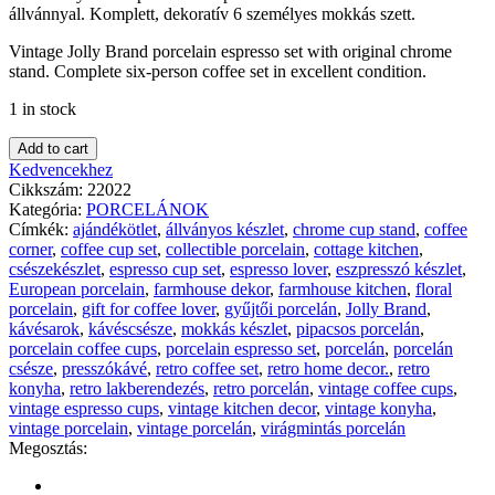
állvánnyal. Komplett, dekoratív 6 személyes mokkás szett.
Vintage Jolly Brand porcelain espresso set with original chrome
stand. Complete six-person coffee set in excellent condition.
1 in stock
Add to cart
Kedvencekhez
Cikkszám:
22022
Kategória:
PORCELÁNOK
Címkék:
ajándékötlet
,
állványos készlet
,
chrome cup stand
,
coffee
corner
,
coffee cup set
,
collectible porcelain
,
cottage kitchen
,
csészekészlet
,
espresso cup set
,
espresso lover
,
eszpresszó készlet
,
European porcelain
,
farmhouse dekor
,
farmhouse kitchen
,
floral
porcelain
,
gift for coffee lover
,
gyűjtői porcelán
,
Jolly Brand
,
kávésarok
,
kávéscsésze
,
mokkás készlet
,
pipacsos porcelán
,
porcelain coffee cups
,
porcelain espresso set
,
porcelán
,
porcelán
csésze
,
presszókávé
,
retro coffee set
,
retro home decor.
,
retro
konyha
,
retro lakberendezés
,
retro porcelán
,
vintage coffee cups
,
vintage espresso cups
,
vintage kitchen decor
,
vintage konyha
,
vintage porcelain
,
vintage porcelán
,
virágmintás porcelán
Megosztás: