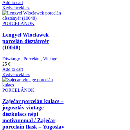
Add to cart
Kedvencekhez
PORCELÁNOK
Lengyel Wloclawek
porcelán dísztányér
(10048)
Dísztárgy
,
Porcelán
,
Vintage
25
€
Add to cart
Kedvencekhez
PORCELÁNOK
Zaječar porcelán kulacs –
jugoszláv vintage
díszkulacs népi
motívummal / Zaječar
porcelain flask – Yugoslav