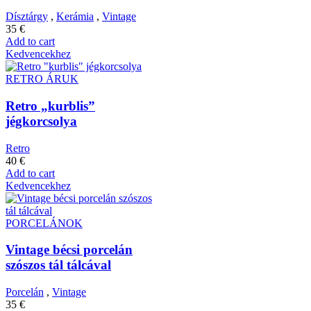
Dísztárgy
,
Kerámia
,
Vintage
35
€
Add to cart
Kedvencekhez
RETRO ÁRUK
Retro „kurblis”
jégkorcsolya
Retro
40
€
Add to cart
Kedvencekhez
PORCELÁNOK
Vintage bécsi porcelán
szószos tál tálcával
Porcelán
,
Vintage
35
€