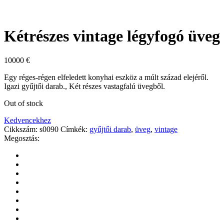
Kétrészes vintage légyfogó üveg
10000
€
Egy réges-régen elfeledett konyhai eszköz a múlt század elejéről.
Igazi gyűjtői darab., Két részes vastagfalú üvegből.
Out of stock
Kedvencekhez
Cikkszám:
s0090
Címkék:
gyűjtői darab
,
üveg
,
vintage
Megosztás: