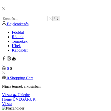
Search
input
Search
Bejelentkezés
Főoldal
Rólunk
Termékek
Hírek
Kapcsolat
Facebook
Instagram
Youtube
0
0
0
Shopping Cart
Nincs termék a kosárban.
Vissza az Üzletbe
Home
ÜVEGÁRUK
Vissza