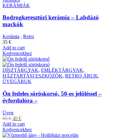
KERÁMIÁK
Bodrogkeresztúri kerámia – Labdázó
mackók
Kerámia
,
Retro
35
€
Add to cart
Kedvencekhez
DÍSZTÁRGYAK
,
EMLÉKTÁRGYAK
,
HÁZTARTÁSI ESZKÖZÖK
,
RETRO ÁRUK
,
ÜVEGÁRUK
Ón fedeles söröskorsó, 50-es jelöléssel –
évfordulóra –
Üveg
65
€
40
€
Add to cart
Kedvencekhez