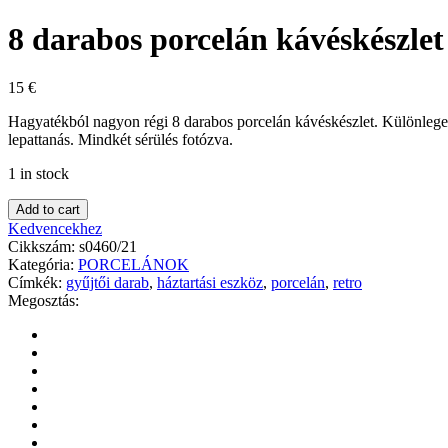
8 darabos porcelán kávéskészlet
15
€
Hagyatékból nagyon régi 8 darabos porcelán kávéskészlet. Különleges a
lepattanás. Mindkét sérülés fotózva.
1 in stock
Add to cart
Kedvencekhez
Cikkszám:
s0460/21
Kategória:
PORCELÁNOK
Címkék:
gyűjtői darab
,
háztartási eszköz
,
porcelán
,
retro
Megosztás: