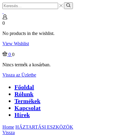
Search
input
Search
0
No products in the wishlist.
View Wishlist
0
0
Nincs termék a kosárban.
Vissza az Üzletbe
Főoldal
Rólunk
Termékek
Kapcsolat
Hírek
Home
HÁZTARTÁSI ESZKÖZÖK
Vissza