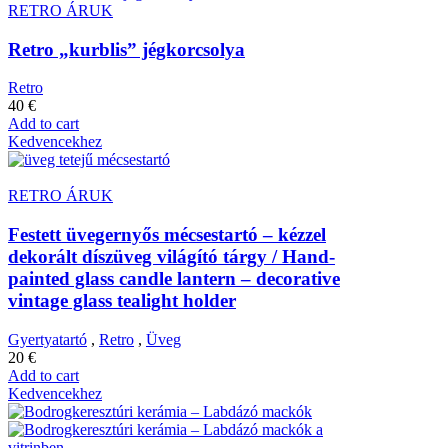
RETRO ÁRUK
Retro „kurblis” jégkorcsolya
Retro
40
€
Add to cart
Kedvencekhez
RETRO ÁRUK
Festett üvegernyős mécsestartó – kézzel
dekorált díszüveg világító tárgy / Hand-
painted glass candle lantern – decorative
vintage glass tealight holder
Gyertyatartó
,
Retro
,
Üveg
20
€
Add to cart
Kedvencekhez