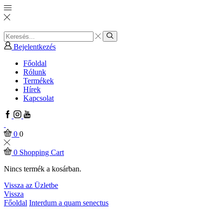
Search
input
Search
Bejelentkezés
Főoldal
Rólunk
Termékek
Hírek
Kapcsolat
Facebook
Instagram
Youtube
0
0
0
Shopping Cart
Nincs termék a kosárban.
Vissza az Üzletbe
Vissza
Főoldal
Interdum a quam senectus