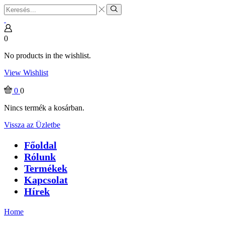
Search
input
Search
0
No products in the wishlist.
View Wishlist
0
0
Nincs termék a kosárban.
Vissza az Üzletbe
Főoldal
Rólunk
Termékek
Kapcsolat
Hírek
Home