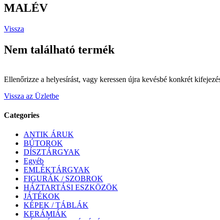
MALÉV
Vissza
Nem található termék
Ellenőrizze a helyesírást, vagy keressen újra kevésbé konkrét kifejezé
Vissza az Üzletbe
Categories
ANTIK ÁRUK
BÚTOROK
DÍSZTÁRGYAK
Egyéb
EMLÉKTÁRGYAK
FIGURÁK / SZOBROK
HÁZTARTÁSI ESZKÖZÖK
JÁTÉKOK
KÉPEK / TÁBLÁK
KERÁMIÁK