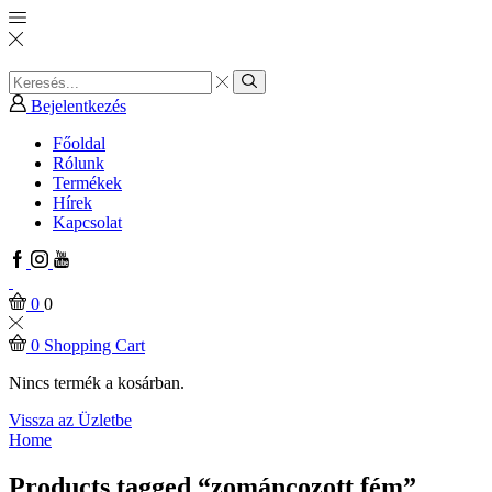
Search
input
Search
Bejelentkezés
Főoldal
Rólunk
Termékek
Hírek
Kapcsolat
Facebook
Instagram
Youtube
0
0
0
Shopping Cart
Nincs termék a kosárban.
Vissza az Üzletbe
Home
Products tagged “zománcozott fém”