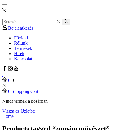
Search
input
Search
Bejelentkezés
Főoldal
Rólunk
Termékek
Hírek
Kapcsolat
Facebook
Instagram
Youtube
0
0
0
Shopping Cart
Nincs termék a kosárban.
Vissza az Üzletbe
Home
Products tagged “zománcművészet”