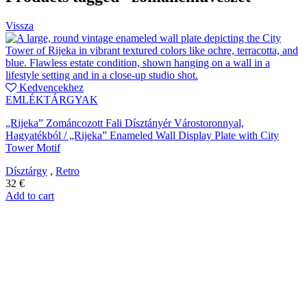
Vissza
Kedvencekhez
EMLÉKTÁRGYAK
„Rijeka” Zománcozott Fali Dísztányér Várostoronnyal,
Hagyatékból / „Rijeka” Enameled Wall Display Plate with City
Tower Motif
Dísztárgy
,
Retro
32
€
Add to cart