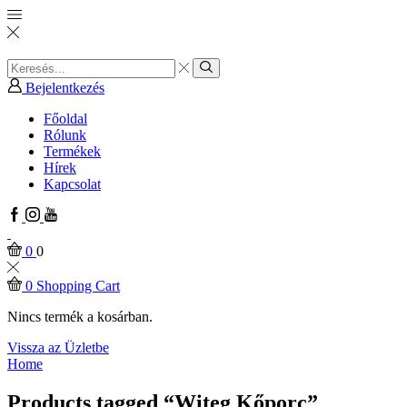
Search
input
Search
Bejelentkezés
Főoldal
Rólunk
Termékek
Hírek
Kapcsolat
Facebook
Instagram
Youtube
0
0
0
Shopping Cart
Nincs termék a kosárban.
Vissza az Üzletbe
Home
Products tagged “Witeg Kőporc”