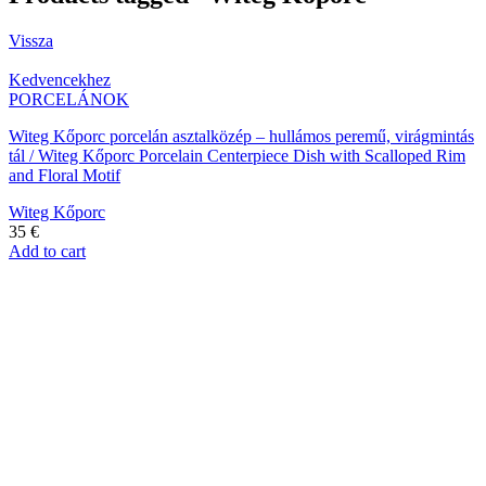
Vissza
Kedvencekhez
PORCELÁNOK
Witeg Kőporc porcelán asztalközép – hullámos peremű, virágmintás
tál / Witeg Kőporc Porcelain Centerpiece Dish with Scalloped Rim
and Floral Motif
Witeg Kőporc
35
€
Add to cart