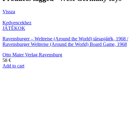
Vissza
Kedvencekhez
JÁTÉKOK
Ravensburger – Weltreise (Around the World) társasjáték, 1968 /
Ravensburger Weltreise (Around the World) Board Game, 1968
Otto Maier Verlag Ravensburg
58
€
Add to cart