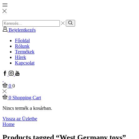
Search
input
Search
Bejelentkezés
Főoldal
Rólunk
Termékek
Hírek
Kapcsolat
Facebook
Instagram
Youtube
0
0
0
Shopping Cart
Nincs termék a kosárban.
Vissza az Üzletbe
Home
Products tagged “West Germany toys”