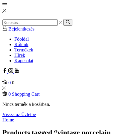
Search
input
Search
Bejelentkezés
Főoldal
Rólunk
Termékek
Hírek
Kapcsolat
Facebook
Instagram
Youtube
0
0
0
Shopping Cart
Nincs termék a kosárban.
Vissza az Üzletbe
Home
Products tagged “vintage porcelain