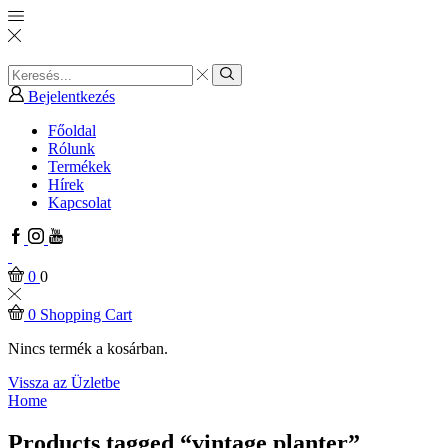
Search
input
Search
Bejelentkezés
Főoldal
Rólunk
Termékek
Hírek
Kapcsolat
Facebook
Instagram
Youtube
0
0
0
Shopping Cart
Nincs termék a kosárban.
Vissza az Üzletbe
Home
Products tagged “vintage planter”