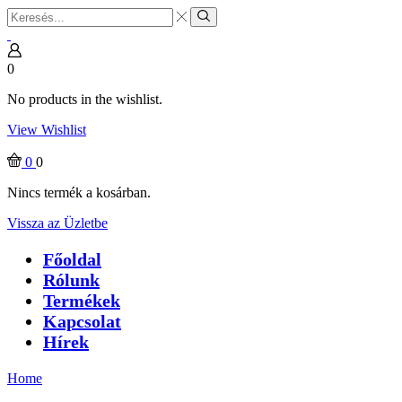
Search
input
Search
0
No products in the wishlist.
View Wishlist
0
0
Nincs termék a kosárban.
Vissza az Üzletbe
Főoldal
Rólunk
Termékek
Kapcsolat
Hírek
Home