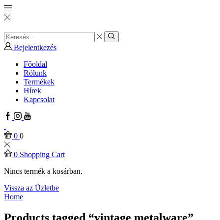
Search
input
Search
Bejelentkezés
Főoldal
Rólunk
Termékek
Hírek
Kapcsolat
Facebook
Instagram
Youtube
0
0
0
Shopping Cart
Nincs termék a kosárban.
Vissza az Üzletbe
Home
Products tagged “vintage metalware”