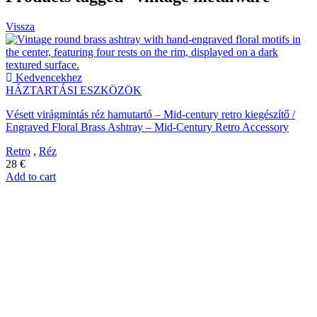
Vissza
Kedvencekhez
HÁZTARTÁSI ESZKÖZÖK
Vésett virágmintás réz hamutartó – Mid-century retro kiegészítő /
Engraved Floral Brass Ashtray – Mid-Century Retro Accessory
Retro
,
Réz
28
€
Add to cart