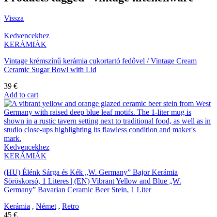
Vissza
Kedvencekhez
KERÁMIÁK
Vintage krémszínű kerámia cukortartó fedővel / Vintage Cream
Ceramic Sugar Bowl with Lid
39
€
Add to cart
Kedvencekhez
KERÁMIÁK
(HU) Élénk Sárga és Kék „W. Germany” Bajor Kerámia
Söröskorsó, 1 Literes | (EN) Vibrant Yellow and Blue „W.
Germany” Bavarian Ceramic Beer Stein, 1 Liter
Kerámia
,
Német
,
Retro
45
€