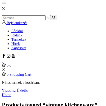
Search
input
Search
Bejelentkezés
Főoldal
Rólunk
Termékek
Hírek
Kapcsolat
Facebook
Instagram
Youtube
0
0
0
Shopping Cart
Nincs termék a kosárban.
Vissza az Üzletbe
Home
Products tagged “vintage kitchenware”