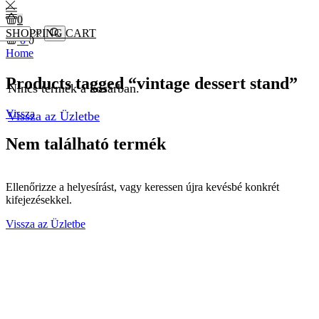
0
SHOPPING CART
0
0
Search
Home
Products tagged “vintage dessert stand”
Nincs termék a kosárban.
Vissza
Vissza az Üzletbe
Nem található termék
Ellenőrizze a helyesírást, vagy keressen újra kevésbé konkrét
kifejezésekkel.
Vissza az Üzletbe