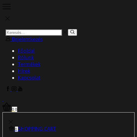
Search
Search
input
Bejelentkezés
Főoldal
Rólunk
Termékek
Hírek
Kapcsolat
Facebook
Instagram
Youtube
0
0
SHOPPING CART
0