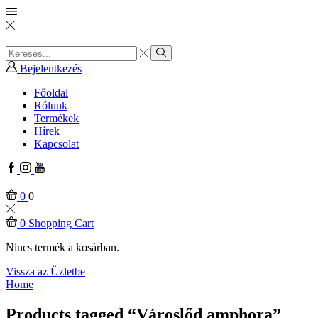
Search
input
Search
Bejelentkezés
Főoldal
Rólunk
Termékek
Hírek
Kapcsolat
Facebook
Instagram
Youtube
0
0
0
Shopping Cart
Nincs termék a kosárban.
Vissza az Üzletbe
Home
Products tagged “Városlőd amphora”