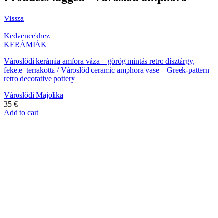
Vissza
Kedvencekhez
KERÁMIÁK
Városlődi kerámia amfora váza – görög mintás retro dísztárgy,
fekete–terrakotta / Városlőd ceramic amphora vase – Greek-pattern
retro decorative pottery
Városlődi Majolika
35
€
Add to cart