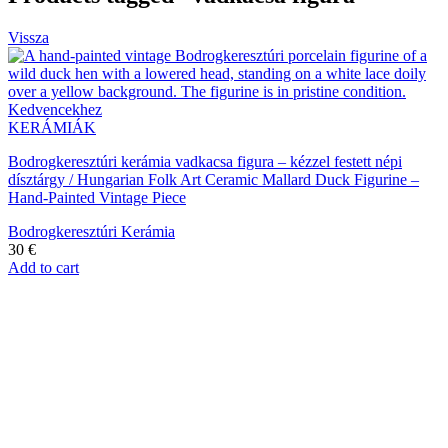
Vissza
Kedvencekhez
KERÁMIÁK
Bodrogkeresztúri kerámia vadkacsa figura – kézzel festett népi
dísztárgy / Hungarian Folk Art Ceramic Mallard Duck Figurine –
Hand-Painted Vintage Piece
Bodrogkeresztúri Kerámia
30
€
Add to cart