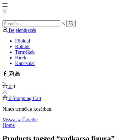
Search
input
Search
Bejelentkezés
Főoldal
Rólunk
Termékek
Hírek
Kapcsolat
Facebook
Instagram
Youtube
0
0
0
Shopping Cart
Nincs termék a kosárban.
Vissza az Üzletbe
Home
Products tagged “vadkacsa figura”