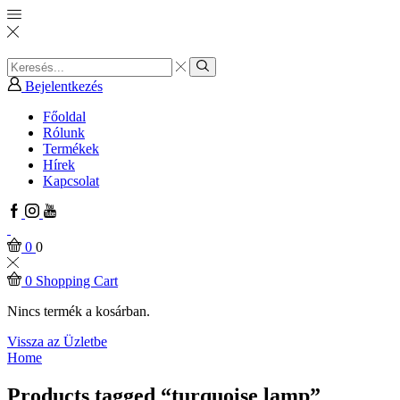
Search
input
Search
Bejelentkezés
Főoldal
Rólunk
Termékek
Hírek
Kapcsolat
Facebook
Instagram
Youtube
0
0
0
Shopping Cart
Nincs termék a kosárban.
Vissza az Üzletbe
Home
Products tagged “turquoise lamp”