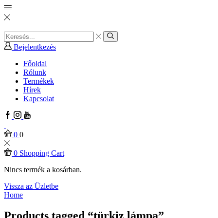
Search
input
Search
Bejelentkezés
Főoldal
Rólunk
Termékek
Hírek
Kapcsolat
Facebook
Instagram
Youtube
0
0
0
Shopping Cart
Nincs termék a kosárban.
Vissza az Üzletbe
Home
Products tagged “türkiz lámpa”