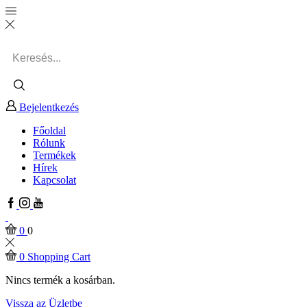
Search
input
Bejelentkezés
Főoldal
Rólunk
Termékek
Hírek
Kapcsolat
Facebook
Instagram
Youtube
0
0
0
Shopping Cart
Nincs termék a kosárban.
Vissza az Üzletbe