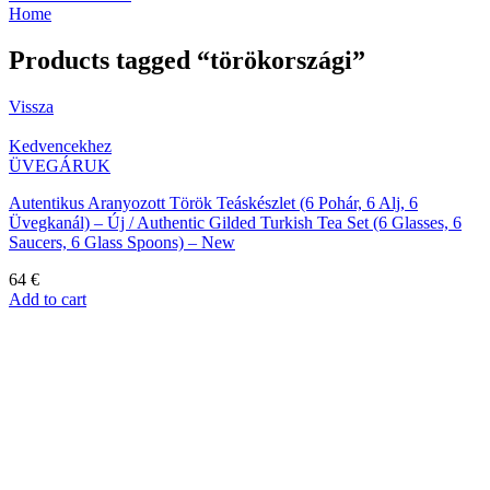
Home
Products tagged “törökországi”
Vissza
Kedvencekhez
ÜVEGÁRUK
Autentikus Aranyozott Török Teáskészlet (6 Pohár, 6 Alj, 6
Üvegkanál) – Új / Authentic Gilded Turkish Tea Set (6 Glasses, 6
Saucers, 6 Glass Spoons) – New
64
€
Add to cart