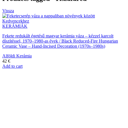
Vissza
Kedvencekhez
KERÁMIÁK
Fekete redukált égetésű magyar kerámia váza – kézzel karcolt
díszítéssel, 1970–1980-as évek / Black Reduced-Fire Hungarian
Ceramic Vase – Hand-Incised Decoration (1970s–1980s)
Alföldi Kerámia
42
€
Add to cart