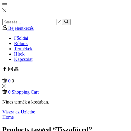
Search
input
Search
Bejelentkezés
Főoldal
Rólunk
Termékek
Hírek
Kapcsolat
Facebook
Instagram
Youtube
0
0
0
Shopping Cart
Nincs termék a kosárban.
Vissza az Üzletbe
Home
Products tagged “Tiszafüred”