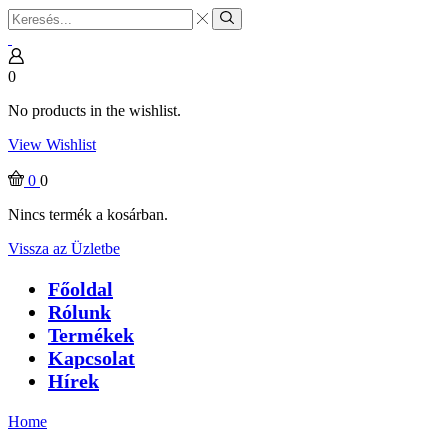
Search
input
Search
0
No products in the wishlist.
View Wishlist
0
0
Nincs termék a kosárban.
Vissza az Üzletbe
Főoldal
Rólunk
Termékek
Kapcsolat
Hírek
Home