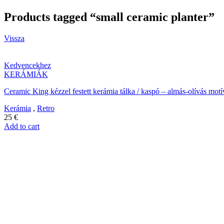
Products tagged “small ceramic planter”
Vissza
Kedvencekhez
KERÁMIÁK
Ceramic King kézzel festett kerámia tálka / kaspó – almás-olívás mot
Kerámia
,
Retro
25
€
Add to cart