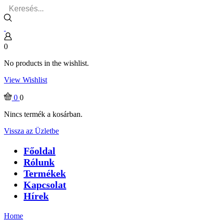
Search
input
0
No products in the wishlist.
View Wishlist
0
0
Nincs termék a kosárban.
Vissza az Üzletbe
Főoldal
Rólunk
Termékek
Kapcsolat
Hírek
Home