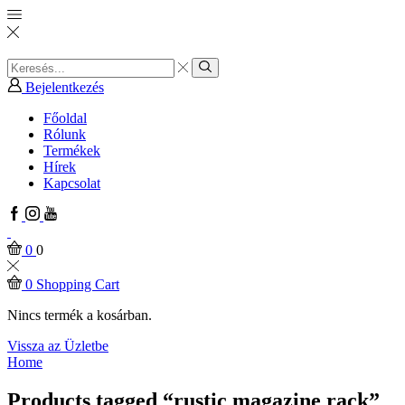
Search
input
Search
Bejelentkezés
Főoldal
Rólunk
Termékek
Hírek
Kapcsolat
Facebook
Instagram
Youtube
0
0
0
Shopping Cart
Nincs termék a kosárban.
Vissza az Üzletbe
Home
Products tagged “rustic magazine rack”