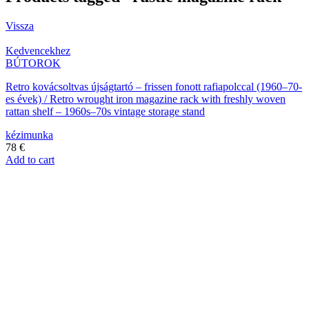
Vissza
Kedvencekhez
BÚTOROK
Retro kovácsoltvas újságtartó – frissen fonott rafiapolccal (1960–70-
es évek) / Retro wrought iron magazine rack with freshly woven
rattan shelf – 1960s–70s vintage storage stand
kézimunka
78
€
Add to cart