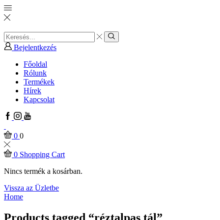
Search
input
Search
Bejelentkezés
Főoldal
Rólunk
Termékek
Hírek
Kapcsolat
Facebook
Instagram
Youtube
0
0
0
Shopping Cart
Nincs termék a kosárban.
Vissza az Üzletbe
Home
Products tagged “réztalpas tál”